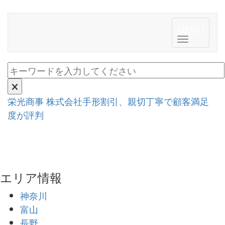
MENU
Toggle n
栄光商事 株式会社
手形割引、親切丁寧で顧客満足
度が評判
エリア情報
神奈川
富山
長野