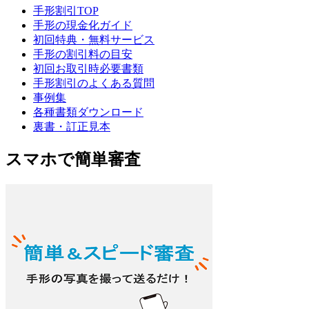
手形割引TOP
手形の現金化ガイド
初回特典・無料サービス
手形の割引料の目安
初回お取引時必要書類
手形割引のよくある質問
事例集
各種書類ダウンロード
裏書・訂正見本
スマホで簡単審査