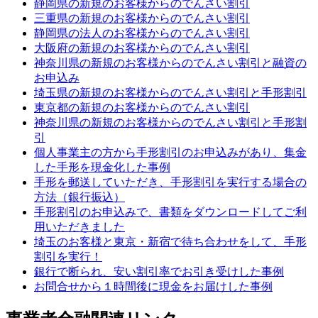
静岡県の新規のお客様からのでんさい割引
三重県の新規のお客様からのでんさい割引
静岡県の法人のお客様からのでんさい割引
大阪府の新規のお客様からのでんさい割引
神奈川県の新規のお客様からのでんさい割引と融資の
お申込み
埼玉県の新規のお客様からのでんさい割引と手形割引
東京都の新規のお客様からのでんさい割引
神奈川県の新規のお客様からのでんさい割引と手形割
引
個人事業主の方から手形割引のお申込みがあり、集金
した手形を現金化した事例
手形を郵送していただき、手形割引を実行する場合の
方法（銀行振込）
手形割引のお申込みで、書類をダウンロードしてご利
用いただきました
埼玉のお客様と東京・新宿で待ち合わせをして、手形
割引を実行！
銀行で断られ、安い割引率でお引き受けした事例
お問合せから１時間後に現金をお届けした事例