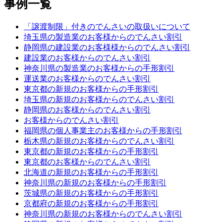
事例一覧
「譲渡制限」付きのでんさいの取扱いについて
埼玉県の製造業のお客様からのでんさい割引
静岡県の建設業のお客様様からのでんさい割引
建設業のお客様からのでんさい割引
神奈川県の製造業のお客様からの手形割引
運送業のお客様からのでんさい割引
東京都の新規のお客様からの手形割引
埼玉県の新規のお客様からのでんさい割引
静岡県のお客様からのでんさい割引
お客様からのでんさい割引
福岡県の個人事業主のお客様からの手形割引
栃木県の新規のお客様からのでんさい割引
東京都の新規のお客様からの手形割引
東京都のお客様からのでんさい割引
北海道の新規のお客様からの手形割引
神奈川県の新規のお客様からの手形割引
茨城県の新規のお客様からの手形割引
京都府の新規のお客様からの手形割引
神奈川県の新規のお客様からのでんさい割引