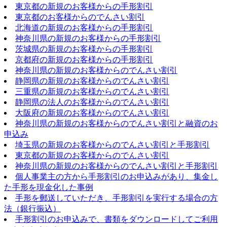
東京都の新規のお客様からの手形割引
東京都のお客様からのでんさい割引
北海道の新規のお客様からの手形割引
神奈川県の新規のお客様からの手形割引
茨城県の新規のお客様からの手形割引
京都府の新規のお客様からの手形割引
神奈川県の新規のお客様からのでんさい割引
静岡県の新規のお客様からのでんさい割引
三重県の新規のお客様からのでんさい割引
静岡県の法人のお客様からのでんさい割引
大阪府の新規のお客様からのでんさい割引
神奈川県の新規のお客様からのでんさい割引と融資のお
申込み
埼玉県の新規のお客様からのでんさい割引と手形割引
東京都の新規のお客様からのでんさい割引
神奈川県の新規のお客様からのでんさい割引と手形割引
個人事業主の方から手形割引のお申込みがあり、集金し
た手形を現金化した事例
手形を郵送していただき、手形割引を実行する場合の方
法（銀行振込）
手形割引のお申込みで、書類をダウンロードしてご利用