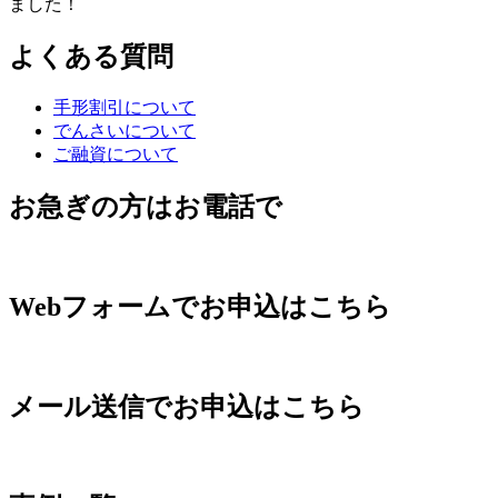
ました！
よくある質問
手形割引について
でんさいについて
ご融資について
お急ぎの方はお電話で
Webフォームでお申込はこちら
メール送信でお申込はこちら