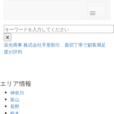
MENU
Toggle n
栄光商事 株式会社
手形割引、親切丁寧で顧客満足
度が評判
エリア情報
神奈川
富山
長野
栃木