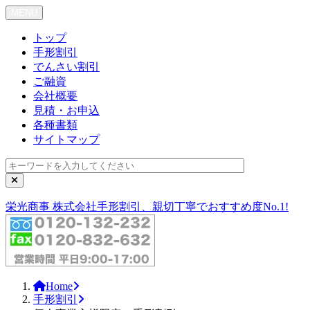
MENU
Toggle navigation
トップ
手形割引
でんさい割引
ご融資
会社概要
見積・お申込
各種書類
サイトマップ
栄光商事 株式会社
手形割引、親切丁寧でおすすめ度No.1!
Home
手形割引