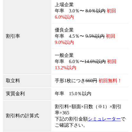
上場企業
年率 3.0％〜
8.0％以内
初回
6.0%以内
優良企業
割引率
年率 4.5％〜
9.5%以内
初回
9.0%以内
一般企業
年率 6.0％〜
14.6%以内
初回
13.2%以内
取立料
手形1枚につき
660円
初回無料！
実質金利
年率 15.0％以内
割引料=額面×日数（※1）×割引
率÷365
割引料の計算式
下記の割引金額
シミュレーター
で
ご確認下さい。