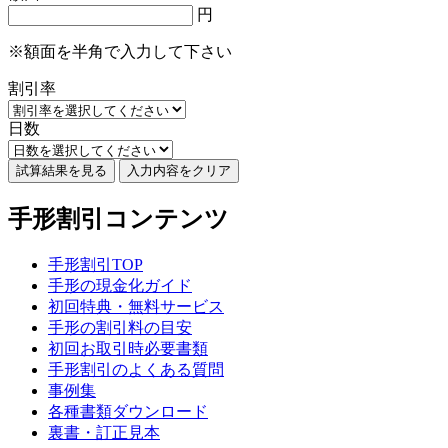
円
※額面を半角で入力して下さい
割引率
日数
手形割引コンテンツ
手形割引TOP
手形の現金化ガイド
初回特典・無料サービス
手形の割引料の目安
初回お取引時必要書類
手形割引のよくある質問
事例集
各種書類ダウンロード
裏書・訂正見本