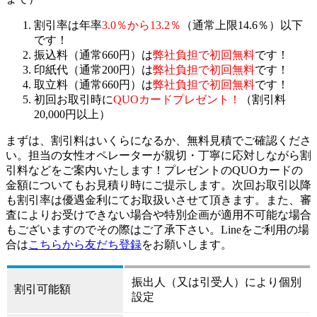
割引率は年率
3.0％から13.2％
（通常上限14.6％）以下
です！
振込料（通常660円）は
弊社負担で初回無料
です！
印紙代（通常200円）は
弊社負担で初回無料
です！
取立料（通常660円）は
弊社負担で初回無料
です！
初回お取引時に
QUOカードプレゼント！
（割引料
20,000円以上）
まずは、割引料はいくらになるか、無料見積でご確認くださ
い。担当の女性オペレーターが親切・丁寧に応対しながら割
引料などをご案内いたします！プレゼントのQUOカードの
金額についてもお見積り時にご提示します。次回お取引以降
も割引率は優遇金利にてお取扱いさせて頂きます。また、審
査によりお受けできない場合や特別企画が適用不可能な場合
もございますのでその際はご了承下さい。Lineをご利用の場
合は
こちらから友だち登録
をお願いします。
振出人（又は引受人）により個別
割引可能額
設定