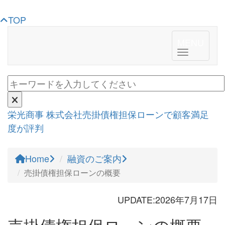
TOP
MENU
Toggle n
栄光商事 株式会社
売掛債権担保ローンで顧客満足
度が評判
Home
融資のご案内
売掛債権担保ローンの概要
UPDATE:
2026年7月17日